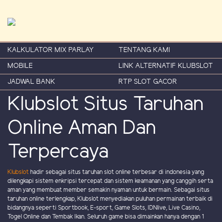
KALKULATOR MIX PARLAY
TENTANG KAMI
MOBILE
LINK ALTERNATIF KLUBSLOT
JADWAL BANK
RTP SLOT GACOR
Klubslot Situs Taruhan
Online Aman Dan
Terpercaya
Klubslot
hadir sebagai situs taruhan slot online terbesar di indonesia yang
dilengkapi sistem enkripsi tercepat dan sistem keamanan yang canggih serta
aman yang membuat member semakin nyaman untuk bermain. Sebagai situs
taruhan online terlengkap, Klubslot menyediakan puluhan permainan terbaik di
bidangnya seperti Sportbook, E-sport, Game Slots, IDNlive, Live Casino,
Togel Online dan Tembak Ikan. Seluruh game bisa dimainkan hanya dengan 1