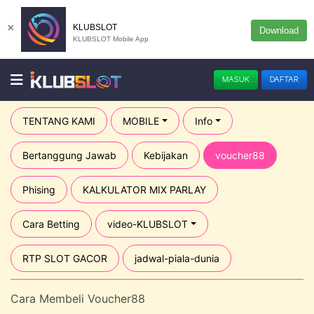
×
KLUBSLOT
Download
KLUBSLOT Mobile App
MASUK
DAFTAR
TENTANG KAMI
MOBILE
Info
Bertanggung Jawab
Kebijakan
voucher88
Phising
KALKULATOR MIX PARLAY
Cara Betting
video-KLUBSLOT
RTP SLOT GACOR
jadwal-piala-dunia
Cara Membeli Voucher88