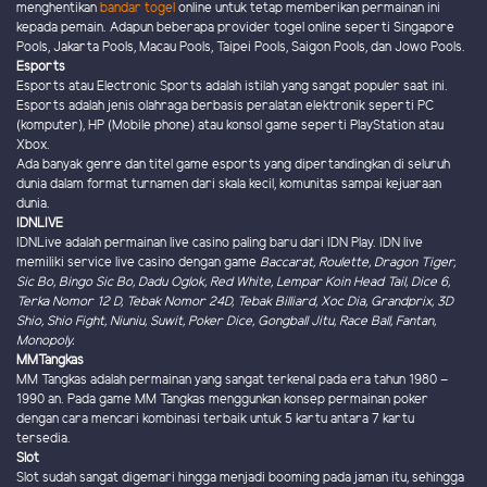
menghentikan
bandar togel
online untuk tetap memberikan permainan ini
kepada pemain. Adapun beberapa provider togel online seperti Singapore
Pools, Jakarta Pools, Macau Pools, Taipei Pools, Saigon Pools, dan Jowo Pools.
Esports
Esports atau Electronic Sports adalah istilah yang sangat populer saat ini.
Esports adalah jenis olahraga berbasis peralatan elektronik seperti PC
(komputer), HP (Mobile phone) atau konsol game seperti PlayStation atau
Xbox.
Ada banyak genre dan titel game esports yang dipertandingkan di seluruh
dunia dalam format turnamen dari skala kecil, komunitas sampai kejuaraan
dunia.
IDNLIVE
IDNLive adalah permainan live casino paling baru dari IDN Play. IDN live
memiliki service live casino dengan game
Baccarat, Roulette, Dragon Tiger,
Sic Bo, Bingo Sic Bo, Dadu Oglok, Red White, Lempar Koin Head Tail, Dice 6,
Terka Nomor 12 D, Tebak Nomor 24D, Tebak Billiard, Xoc Dia, Grandprix, 3D
Shio, Shio Fight, Niuniu, Suwit, Poker Dice, Gongball Jitu, Race Ball, Fantan,
Monopoly.
MMTangkas
MM Tangkas adalah permainan yang sangat terkenal pada era tahun 1980 –
1990 an. Pada game MM Tangkas menggunkan konsep permainan poker
dengan cara mencari kombinasi terbaik untuk 5 kartu antara 7 kartu
tersedia.
Slot
Slot sudah sangat digemari hingga menjadi booming pada jaman itu, sehingga