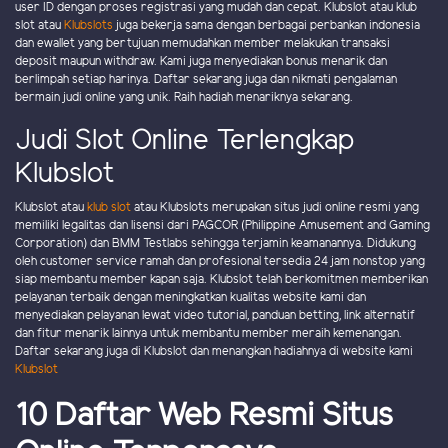
user ID dengan proses registrasi yang mudah dan cepat. Klubslot atau klub
slot atau
Klubslots
juga bekerja sama dengan berbagai perbankan indonesia
dan ewallet yang bertujuan memudahkan member melakukan transaksi
deposit maupun withdraw. Kami juga menyediakan bonus menarik dan
berlimpah setiap harinya. Daftar sekarang juga dan nikmati pengalaman
bermain judi online yang unik. Raih hadiah menariknya sekarang.
Judi Slot Online Terlengkap
Klubslot
Klubslot atau
klub slot
atau Klubslots merupakan situs judi online resmi yang
memiliki legalitas dan lisensi dari PAGCOR (Philippine Amusement and Gaming
Corporation) dan BMM Testlabs sehingga terjamin keamanannya. Didukung
oleh customer service ramah dan profesional tersedia 24 jam nonstop yang
siap membantu member kapan saja. Klubslot telah berkomitmen memberikan
pelayanan terbaik dengan meningkatkan kualitas website kami dan
menyediakan pelayanan lewat video tutorial, panduan betting, link alternatif
dan fitur menarik lainnya untuk membantu member meraih kemenangan.
Daftar sekarang juga di Klubslot dan menangkan hadiahnya di website kami
Klubslot
10 Daftar Web Resmi Situs