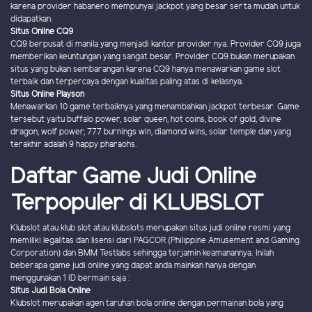
karena provider habanero mempunyai jackpot yang besar serta mudah untuk
didapatkan.
Situs Online CQ9
CQ9 berpusat di manila yang menjadi kantor provider nya. Provider CQ9 juga
memberikan keuntungan yang sangat besar. Provider CQ9 bukan merupakan
situs yang bukan sembarangan karena CQ9 hanya menawarkan game slot
terbaik dan terpercaya dengan kualitas paling atas di kelasnya.
Situs Online Playson
Menawarkan 10 game terbaiknya yang menambahkan jackpot terbesar. Game
tersebut yaitu buffalo power, solar queen, hot coins, book of gold, divine
dragon, wolf power, 777 burnings win, diamond wins, solar temple dan yang
terakhir adalah 9 happy pharaohs.
Daftar Game Judi Online
Terpopuler di KLUBSLOT
Klubslot atau klub slot atau klubslots merupakan situs judi online resmi yang
memiliki legalitas dan lisensi dari PAGCOR (Philippine Amusement and Gaming
Corporation) dan BMM Testlabs sehingga terjamin keamanannya. Inilah
beberapa game judi online yang dapat anda mainkan hanya dengan
menggunakan 1 ID bermain saja :
Situs Judi Bola Online
Klubslot merupakan agen taruhan bola online dengan permainan bola yang