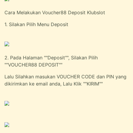
Cara Melakukan Voucher88 Deposit Klubslot
1. Silakan Pilih Menu Deposit
2. Pada Halaman ""Deposit"", Silakan Pilih
""VOUCHER88 DEPOSIT""
Lalu Silahkan masukan VOUCHER CODE dan PIN yang
dikirimkan ke email anda, Lalu Klik ""KIRIM""