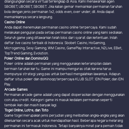
dilangsungkan secara virtual terlengkap di Asia. Kami menawarkan agen
SBOBET, UBOBET, SBOBET. Jika kalian gemar memainkan permainan taruhan
bola dengan jenis permainan 1x2, odds even, over under, dll. Anda dapat
memainkannya secara langsung.
Casino Online
Anda dapat menemukan permainan casino online terpercaya. Kami sudah
melakukan pengujian pada setiap permainan casino online yang kami sediakan.
Seluruh game yang ditawarkan telah lolos dari syarat dan ketentuan. Inilah
daftar live casino terbaik di Indonesia: Sbobet Casino, HoGaming,
Microgaming, Sexy Gaming, WM Casino, GamePlay Interactive, N2Live, EBet,
TopTrend Gaming, Evolution.
Poker Online dan DominoQQ
Poker online adalah permainan yang menggunakan keterampilan dalam
bermain taruhan kartu. Game ini mampu menguras otak karena harus
mempunyai strategi yang pas untuk berhasil mengalahkan lawannya. Adapun
daftar situs poker dan dominoqq terpercaya KLUB SLOT: IDN Poker, dan IDN
Play.
Arcade Games
Permainan arcade game adalah yang dapat dioperasikan dengan menggunakan
coin atau credit. Kategori game ini masuk kedalam permainan seperti
tembak ikan dan masih banyak lagi.
Togel Online, Lotre, dan Toto
Game togel merupakan jenis perjudian yang melibatkan angka-angka yang akan
dikeluarkan secara acak untuk mendapatkan hasil. Beberapa negara melarang
permainan ini termasuk Indonesia. Tetapi banyaknya minat para pemain tidak