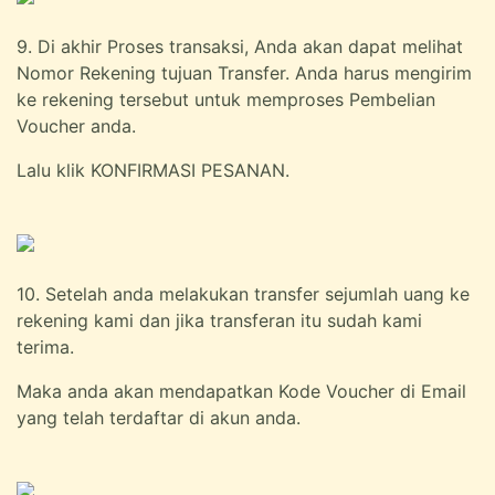
9. Di akhir Proses transaksi, Anda akan dapat melihat
Nomor Rekening tujuan Transfer. Anda harus mengirim
ke rekening tersebut untuk memproses Pembelian
Voucher anda.
Lalu klik KONFIRMASI PESANAN.
10. Setelah anda melakukan transfer sejumlah uang ke
rekening kami dan jika transferan itu sudah kami
terima.
Maka anda akan mendapatkan Kode Voucher di Email
yang telah terdaftar di akun anda.