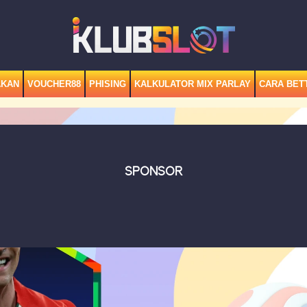
AKAN
VOUCHER88
PHISING
KALKULATOR MIX PARLAY
CARA BET
SPONSOR