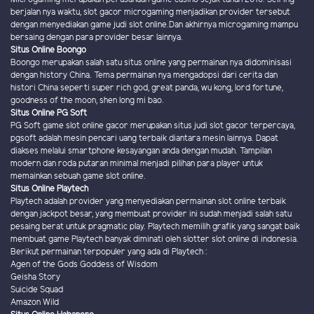
berjalan nya waktu, slot gacor microgaming menjadikan provider tersebut
dengan menyediakan game judi slot online.Dan akhirnya microgaming mampu
bersaing dengan para provider besar lainnya.
Situs Online Boongo
Boongo merupakan salah satu situs online yang permainan nya didominisasi
dengan history China. Tema permainan nya mengadopsi dari cerita dan
histori China seperti super rich god, great panda, wu kong, lord fortune,
goodness of the moon, shen long mi bao.
Situs Online PG Soft
PG Soft game slot online gacor merupakan situs judi slot gacor terpercaya,
pgsoft adalah mesin pencari uang terbaik diantara mesin lainnya. Dapat
diakses melalui smartphone kesayangan anda dengan mudah. Tampilan
modern dan roda putaran minimal menjadi pilihan para player untuk
memainkan sebuah game slot online.
Situs Online Playtech
Playtech adalah provider yang menyediakan permainan slot online terbaik
dengan jackpot besar, yang membuat provider ini sudah menjadi salah satu
pesaing berat untuk pragmatic play. Playtech memilih grafik yang sangat baik
membuat game Playtech banyak diminati oleh slotter slot online di indonesia.
Berikut permainan terpopuler yang ada di Playtech :
Agen of the Gods Goddess of Wisdom
Geisha Story
Suicide Squad
Amazon Wild