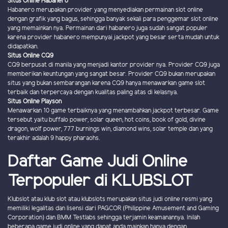
Situs Online Habanero
Habanero merupakan provider yang menyediakan permainan slot online
dengan grafik yang bagus, sehingga banyak sekali para penggemar slot online
yang memainkan nya. Permainan dari habanero juga sudah sangat populer
karena provider habanero mempunyai jackpot yang besar serta mudah untuk
didapatkan.
Situs Online CQ9
CQ9 berpusat di manila yang menjadi kantor provider nya. Provider CQ9 juga
memberikan keuntungan yang sangat besar. Provider CQ9 bukan merupakan
situs yang bukan sembarangan karena CQ9 hanya menawarkan game slot
terbaik dan terpercaya dengan kualitas paling atas di kelasnya.
Situs Online Playson
Menawarkan 10 game terbaiknya yang menambahkan jackpot terbesar. Game
tersebut yaitu buffalo power, solar queen, hot coins, book of gold, divine
dragon, wolf power, 777 burnings win, diamond wins, solar temple dan yang
terakhir adalah 9 happy pharaohs.
Daftar Game Judi Online
Terpopuler di KLUBSLOT
Klubslot atau klub slot atau klubslots merupakan situs judi online resmi yang
memiliki legalitas dan lisensi dari PAGCOR (Philippine Amusement and Gaming
Corporation) dan BMM Testlabs sehingga terjamin keamanannya. Inilah
beberapa game judi online yang dapat anda mainkan hanya dengan