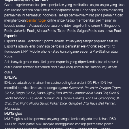
Game togel merupakan jenis perjudian yang melibatkan angka-angka yang akan
dikeluarkan secara acak untuk mendapatkan hasil. Beberapa negara melarang
permainan ini termasuk Indonesia. Tetapi banyaknya minat para pemain tidak
menghentikan
bandar togel
online untuk tetap memberikan permainan ini
kepada pemain. Adapun beberapa provider togel online seperti Singapore
Pools, Jakarta Pools, Macau Pools, Taipei Pools, Saigon Pools, dan Jowo Pools.
Esports
Esports atau Electronic Sports adalah istilah yang sangat populer saat ini.
Esports adalah jenis olahraga berbasis peralatan elektronik seperti PC
(komputer), HP (Mobile phone) atau konsol game seperti PlayStation atau
Xbox.
Ada banyak genre dan titel game esports yang dipertandingkan di seluruh
dunia dalam format turnamen dari skala kecil, komunitas sampai kejuaraan
dunia.
IDNLIVE
IDNLive adalah permainan live casino paling baru dari IDN Play. IDN live
memiliki service live casino dengan game
Baccarat, Roulette, Dragon Tiger,
Sic Bo, Bingo Sic Bo, Dadu Oglok, Red White, Lempar Koin Head Tail, Dice 6,
Terka Nomor 12 D, Tebak Nomor 24D, Tebak Billiard, Xoc Dia, Grandprix, 3D
Shio, Shio Fight, Niuniu, Suwit, Poker Dice, Gongball Jitu, Race Ball, Fantan,
Monopoly.
MMTangkas
MM Tangkas adalah permainan yang sangat terkenal pada era tahun 1980 –
1990 an. Pada game MM Tangkas menggunkan konsep permainan poker