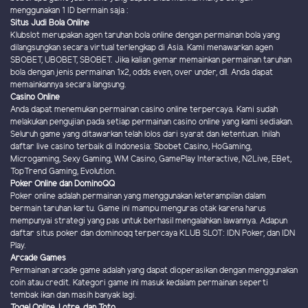
menggunakan 1 ID bermain saja :
Situs Judi Bola Online
Klubslot merupakan agen taruhan bola online dengan permainan bola yang
dilangsungkan secara virtual terlengkap di Asia. Kami menawarkan agen
SBOBET, UBOBET, SBOBET. Jika kalian gemar memainkan permainan taruhan
bola dengan jenis permainan 1x2, odds even, over under, dll. Anda dapat
memainkannya secara langsung.
Casino Online
Anda dapat menemukan permainan casino online terpercaya. Kami sudah
melakukan pengujian pada setiap permainan casino online yang kami sediakan.
Seluruh game yang ditawarkan telah lolos dari syarat dan ketentuan. Inilah
daftar live casino terbaik di Indonesia: Sbobet Casino, HoGaming,
Microgaming, Sexy Gaming, WM Casino, GamePlay Interactive, N2Live, EBet,
TopTrend Gaming, Evolution.
Poker Online dan DominoQQ
Poker online adalah permainan yang menggunakan keterampilan dalam
bermain taruhan kartu. Game ini mampu menguras otak karena harus
mempunyai strategi yang pas untuk berhasil mengalahkan lawannya. Adapun
daftar situs poker dan dominoqq terpercaya KLUB SLOT: IDN Poker, dan IDN
Play.
Arcade Games
Permainan arcade game adalah yang dapat dioperasikan dengan menggunakan
coin atau credit. Kategori game ini masuk kedalam permainan seperti
tembak ikan dan masih banyak lagi.
Togel Online, Lotre, dan Toto