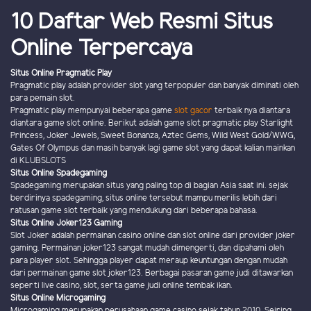
10 Daftar Web Resmi Situs
Online Terpercaya
Situs Online Pragmatic Play
Pragmatic play adalah provider slot yang terpopuler dan banyak diminati oleh
para pemain slot.
Pragmatic play mempunyai beberapa game
slot gacor
terbaik nya diantara
diantara game slot online. Berikut adalah game slot pragmatic play Starlight
Princess, Joker Jewels, Sweet Bonanza, Aztec Gems, Wild West Gold/WWG,
Gates Of Olympus dan masih banyak lagi game slot yang dapat kalian mainkan
di KLUBSLOTS
Situs Online Spadegaming
Spadegaming merupakan situs yang paling top di bagian Asia saat ini. sejak
berdirinya spadegaming, situs online tersebut mampu merilis lebih dari
ratusan game slot terbaik yang mendukung dari beberapa bahasa.
Situs Online Joker123 Gaming
Slot Joker adalah permainan casino online dan slot online dari provider joker
gaming. Permainan joker123 sangat mudah dimengerti, dan dipahami oleh
para player slot. Sehingga player dapat meraup keuntungan dengan mudah
dari permainan game slot joker123. Berbagai pasaran game judi ditawarkan
seperti live casino, slot, serta game judi online tembak ikan.
Situs Online Microgaming
Microgaming merupakan perusahaan game casino sejak tahun 2010. Seiring