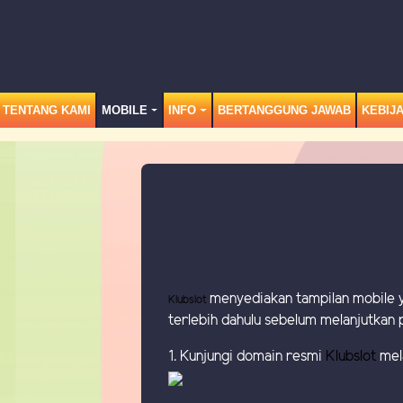
TENTANG KAMI
MOBILE
INFO
BERTANGGUNG JAWAB
KEBIJ
menyediakan tampilan mobile y
Klubslot
terlebih dahulu sebelum melanjutkan 
1. Kunjungi domain resmi
Klubslot
mel