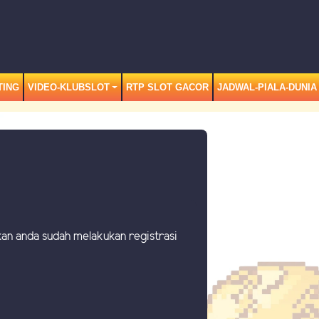
TING
VIDEO-KLUBSLOT
RTP SLOT GACOR
JADWAL-PIALA-DUNIA
kan anda sudah melakukan registrasi